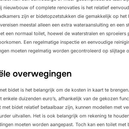
Bij nieuwbouw of complete renovaties is het relatief eenvo
dkamers zijn er bidetopzetstukken die gemakkelijk op het 
ereisen meestal alleen een extra wateraansluiting en een
 met een normaal toilet, hoewel de waterstralen en sproeier
oorkomen. Een regelmatige inspectie en eenvoudige reinigi
langen moeten regelmatig worden gecontroleerd op slijtage o
iële overwegingen
et bidet is het belangrijk om de kosten in kaart te brengen.
t enkele duizenden euro’s, afhankelijk van de gekozen funct
 met bidet relatief betaalbaar zijn, kunnen modellen met v
urder uitvallen. Het is ook belangrijk om rekening te houde
leidingen moeten worden aangepast. Toch kan een toilet met 