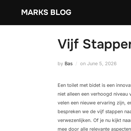
Skip
MARKS BLOG
to
content
Vijf Stappe
Posted
by
Bas
on
June 5, 2026
on
Een toilet met bidet is een innov
niet alleen een verhoogd niveau 
velen een nieuwe ervaring zijn, e
bespreken we de vijf stappen naa
verwezenlijken. Of je nu kijkt naa
mee door alle relevante aspecte