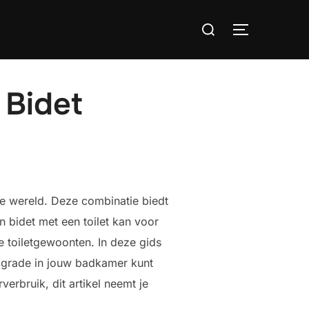
Search
TOGGLE S
for:
 Bidet
ele wereld. Deze combinatie biedt
 bidet met een toilet kan voor
le toiletgewoonten. In deze gids
upgrade in jouw badkamer kunt
verbruik, dit artikel neemt je