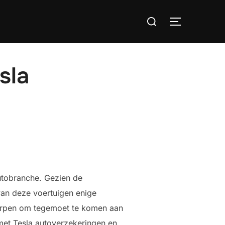
Search
TOGGLE S
for:
sla
autobranche. Gezien de
van deze voertuigen enige
worpen om tegemoet te komen aan
met Tesla autoverzekeringen en