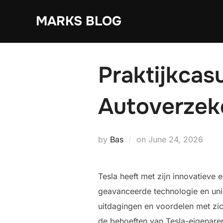
Skip
MARKS BLOG
to
content
Praktijkcas
Autoverzek
Posted
by
Bas
on
June 24, 2026
on
Tesla heeft met zijn innovatieve
geavanceerde technologie en uni
uitdagingen en voordelen met zi
de behoeften van Tesla-eigenaren