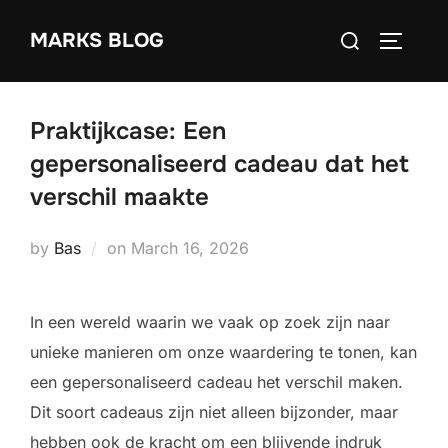
Skip
Search
MARKS BLOG
to
TOGGLE
for:
content
Praktijkcase: Een
gepersonaliseerd cadeau dat het
verschil maakte
Posted
by
Bas
on
March 16, 2026
on
In een wereld waarin we vaak op zoek zijn naar
unieke manieren om onze waardering te tonen, kan
een gepersonaliseerd cadeau het verschil maken.
Dit soort cadeaus zijn niet alleen bijzonder, maar
hebben ook de kracht om een blijvende indruk