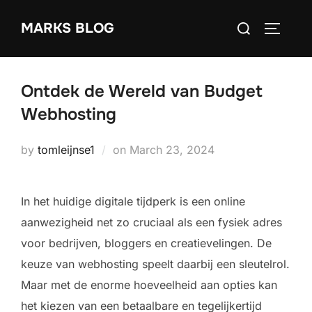
Skip
Search
MARKS BLOG
to
TOGGLE
for:
content
Ontdek de Wereld van Budget
Webhosting
Posted
by
tomleijnse1
on
March 23, 2024
on
In het huidige digitale tijdperk is een online
aanwezigheid net zo cruciaal als een fysiek adres
voor bedrijven, bloggers en creatievelingen. De
keuze van webhosting speelt daarbij een sleutelrol.
Maar met de enorme hoeveelheid aan opties kan
het kiezen van een betaalbare en tegelijkertijd