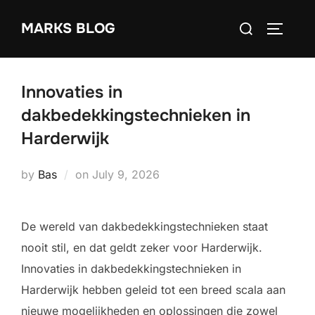
Skip
Search
MARKS BLOG
to
TOGGLE
for:
content
Innovaties in
dakbedekkingstechnieken in
Harderwijk
Posted
by
Bas
on
July 9, 2026
on
De wereld van dakbedekkingstechnieken staat
nooit stil, en dat geldt zeker voor Harderwijk.
Innovaties in dakbedekkingstechnieken in
Harderwijk hebben geleid tot een breed scala aan
nieuwe mogelijkheden en oplossingen die zowel