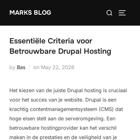
Skip
Search
MARKS BLOG
to
TOGGLE
for:
content
Essentiële Criteria voor
Betrouwbare Drupal Hosting
Posted
by
Bas
on
May 22, 2026
on
Het kiezen van de juiste Drupal hosting is cruciaal
voor het succes van je website. Drupal is een
krachtig contentmanagementsysteem (CMS) dat
hoge eisen stelt aan de serveromgeving. Een
betrouwbare hostingprovider kan het verschil
maken in de prestaties en de veiligheid van je