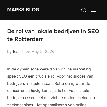
Skip
Search
MARKS BLOG
to
TOGGLE
for:
content
De rol van lokale bedrijven in SEO
te Rotterdam
Posted
by
Bas
on
May 5, 2026
on
In de dynamische wereld van online marketing
speelt SEO een cruciale rol voor het succes van
bedrijven. In steden zoals Rotterdam, waar de
concurrentie hevig kan zijn, is het voor lokale
bedrijven essentieel om zich te onderscheiden in
zoekmachines. Het optimaliseren van online